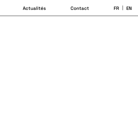
Actualités
Contact
FR
EN
ts des différents postes d’assemblage du module batterie et du
vue qualité (définition des enregistrements), sécurité (gestion des