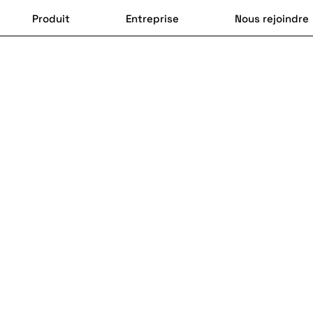
Produit
Entreprise
Nous rejoindre
Collaborer avec l’ensemble de l’équipe pour mener les audi
flux d’assemblage
Identifier les points d’amélioration à travailler
Proposer des plans d’actions à mettre en place du point de 