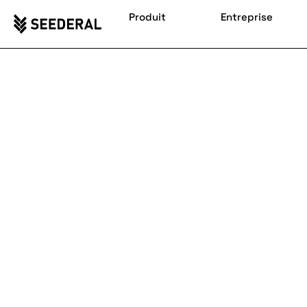
Produit
Entreprise
VOTRE MISSION
PDM/PLM basée sur
Siemens Teamcenter et NX
gestion des
données produit
automatiser les processus de conception–
production